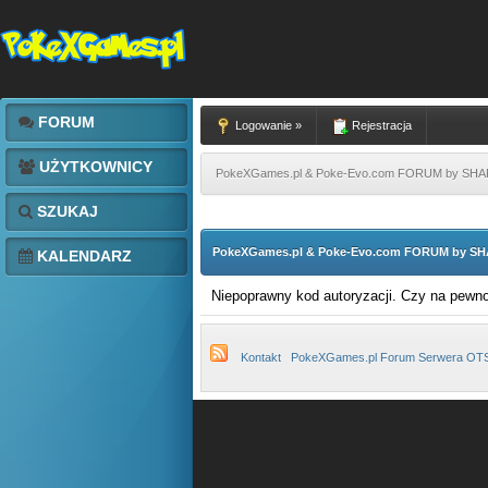
FORUM
Logowanie »
Rejestracja
UŻYTKOWNICY
PokeXGames.pl & Poke-Evo.com FORUM by SH
SZUKAJ
PokeXGames.pl & Poke-Evo.com FORUM by S
KALENDARZ
Niepoprawny kod autoryzacji. Czy na pewn
Kontakt
PokeXGames.pl Forum Serwera OT