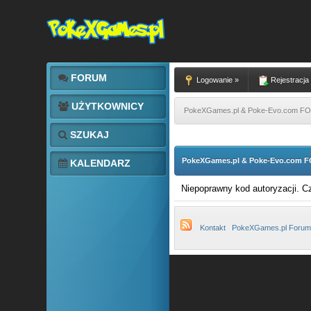
FORUM
Logowanie »
Rejestracja
UŻYTKOWNICY
PokeXGames.pl & Poke-Evo.com 
SZUKAJ
PokeXGames.pl & Poke-Evo.com
KALENDARZ
Niepoprawny kod autoryzacji. C
Kontakt
PokeXGames.pl Forum