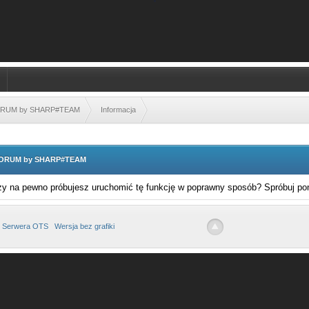
FORUM by SHARP#TEAM
Informacja
 FORUM by SHARP#TEAM
zy na pewno próbujesz uruchomić tę funkcję w poprawny sposób? Spróbuj po
 Serwera OTS
Wersja bez grafiki