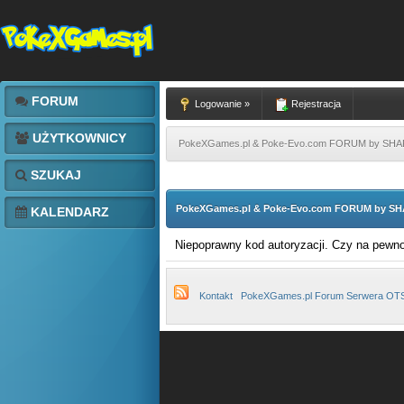
FORUM
Logowanie »
Rejestracja
UŻYTKOWNICY
PokeXGames.pl & Poke-Evo.com FORUM by SH
SZUKAJ
PokeXGames.pl & Poke-Evo.com FORUM by S
KALENDARZ
Niepoprawny kod autoryzacji. Czy na pewn
Kontakt
PokeXGames.pl Forum Serwera OT