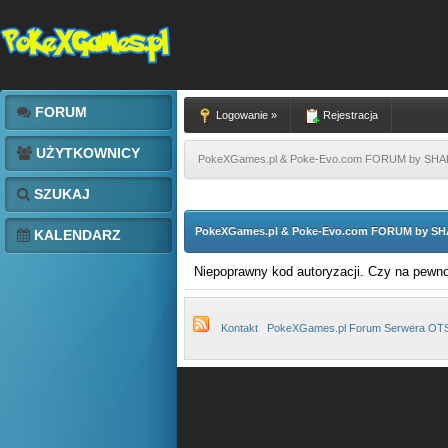
FORUM
Logowanie »
Rejestracja
UŻYTKOWNICY
PokeXGames.pl & Poke-Evo.com FORUM by SH
SZUKAJ
PokeXGames.pl & Poke-Evo.com FORUM by S
KALENDARZ
Niepoprawny kod autoryzacji. Czy na pewn
Kontakt
PokeXGames.pl Forum Serwera OT