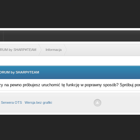
FORUM by SHARP#TEAM
Informacja
 FORUM by SHARP#TEAM
zy na pewno próbujesz uruchomić tę funkcję w poprawny sposób? Spróbuj po
 Serwera OTS
Wersja bez grafiki