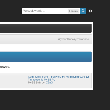
Forums
Wyświetl nową zawartość
nownie.
Community Forum Software by MyBulletinBoard 1.8
Tłumaczenie MyBB PL
MyBB Skin by:
X3nO