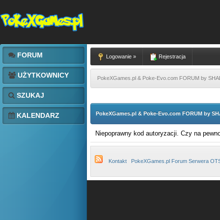
FORUM
Logowanie »
Rejestracja
UŻYTKOWNICY
PokeXGames.pl & Poke-Evo.com FORUM by SH
SZUKAJ
PokeXGames.pl & Poke-Evo.com FORUM by S
KALENDARZ
Niepoprawny kod autoryzacji. Czy na pewn
Kontakt
PokeXGames.pl Forum Serwera OT