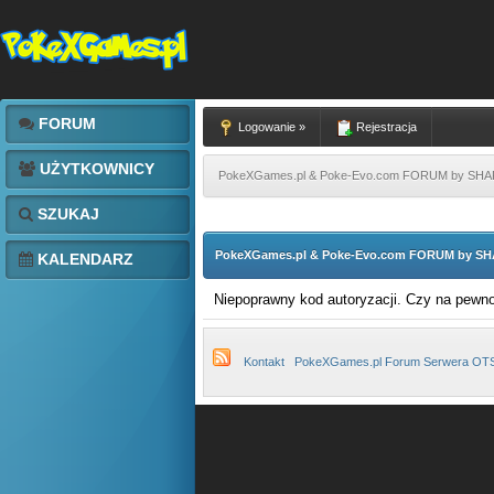
FORUM
Logowanie »
Rejestracja
UŻYTKOWNICY
PokeXGames.pl & Poke-Evo.com FORUM by SH
SZUKAJ
PokeXGames.pl & Poke-Evo.com FORUM by S
KALENDARZ
Niepoprawny kod autoryzacji. Czy na pewn
Kontakt
PokeXGames.pl Forum Serwera OT