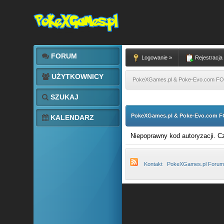
FORUM
Logowanie »
Rejestracja
UŻYTKOWNICY
PokeXGames.pl & Poke-Evo.com 
SZUKAJ
PokeXGames.pl & Poke-Evo.com
KALENDARZ
Niepoprawny kod autoryzacji. C
Kontakt
PokeXGames.pl Forum