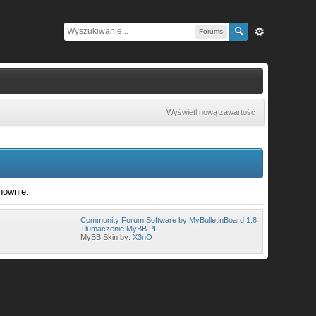
Forums
Wyświetl nową zawartość
nownie.
Community Forum Software by MyBulletinBoard 1.8
Tłumaczenie MyBB PL
MyBB Skin by:
X3nO