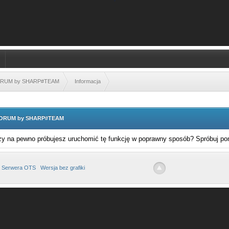
FORUM by SHARP#TEAM
Informacja
 FORUM by SHARP#TEAM
zy na pewno próbujesz uruchomić tę funkcję w poprawny sposób? Spróbuj po
 Serwera OTS
Wersja bez grafiki