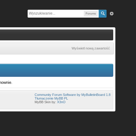
Forums
Wyświetl nową zawartość
nownie.
Community Forum Software by MyBulletinBoard 1.8
Tłumaczenie MyBB PL
MyBB Skin by:
X3nO