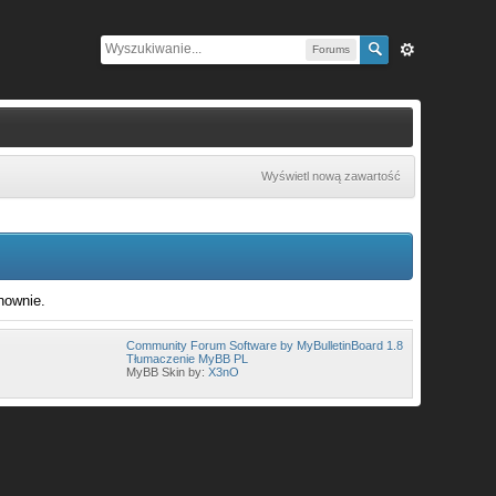
Forums
Wyświetl nową zawartość
nownie.
Community Forum Software by MyBulletinBoard 1.8
Tłumaczenie MyBB PL
MyBB Skin by:
X3nO