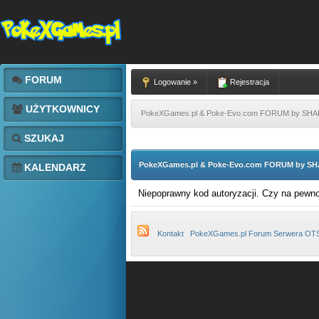
FORUM
Logowanie »
Rejestracja
UŻYTKOWNICY
PokeXGames.pl & Poke-Evo.com FORUM by SH
SZUKAJ
PokeXGames.pl & Poke-Evo.com FORUM by S
KALENDARZ
Niepoprawny kod autoryzacji. Czy na pewn
Kontakt
PokeXGames.pl Forum Serwera OT