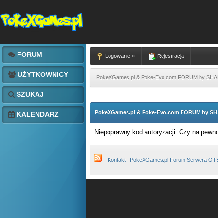
FORUM
Logowanie »
Rejestracja
UŻYTKOWNICY
PokeXGames.pl & Poke-Evo.com FORUM by SH
SZUKAJ
PokeXGames.pl & Poke-Evo.com FORUM by S
KALENDARZ
Niepoprawny kod autoryzacji. Czy na pewn
Kontakt
PokeXGames.pl Forum Serwera OT