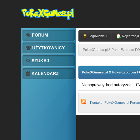
FORUM
Logowanie »
Rejestracja
UŻYTKOWNICY
PokeXGames.pl & Poke-Evo.com 
SZUKAJ
PokeXGames.pl & Poke-Evo.com
KALENDARZ
Niepoprawny kod autoryzacji. C
Kontakt
PokeXGames.pl Forum