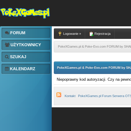
FORUM
Logowanie »
Rejestracja
UŻYTKOWNICY
PokeXGames.pl & Poke-Evo.com FORUM by SH
SZUKAJ
PokeXGames.pl & Poke-Evo.com FORUM by S
KALENDARZ
Niepoprawny kod autoryzacji. Czy na pewn
Kontakt
PokeXGames.pl Forum Serwera OT