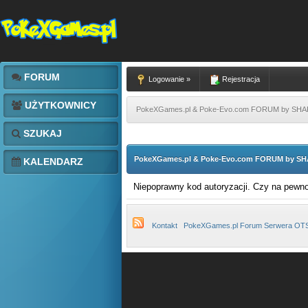
FORUM
Logowanie »
Rejestracja
UŻYTKOWNICY
PokeXGames.pl & Poke-Evo.com FORUM by SH
SZUKAJ
PokeXGames.pl & Poke-Evo.com FORUM by S
KALENDARZ
Niepoprawny kod autoryzacji. Czy na pewn
Kontakt
PokeXGames.pl Forum Serwera OT