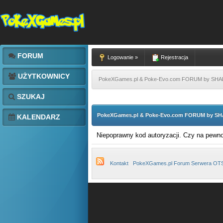
FORUM
Logowanie »
Rejestracja
UŻYTKOWNICY
PokeXGames.pl & Poke-Evo.com FORUM by SH
SZUKAJ
PokeXGames.pl & Poke-Evo.com FORUM by S
KALENDARZ
Niepoprawny kod autoryzacji. Czy na pewn
Kontakt
PokeXGames.pl Forum Serwera OT