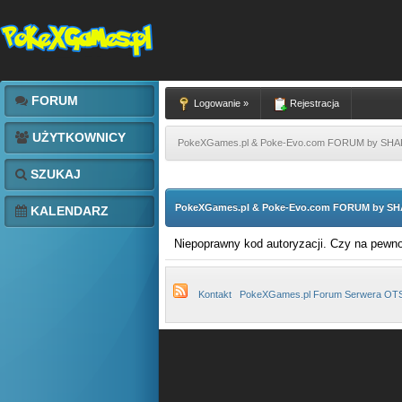
FORUM
Logowanie »
Rejestracja
UŻYTKOWNICY
PokeXGames.pl & Poke-Evo.com FORUM by SH
SZUKAJ
PokeXGames.pl & Poke-Evo.com FORUM by S
KALENDARZ
Niepoprawny kod autoryzacji. Czy na pewn
Kontakt
PokeXGames.pl Forum Serwera OT