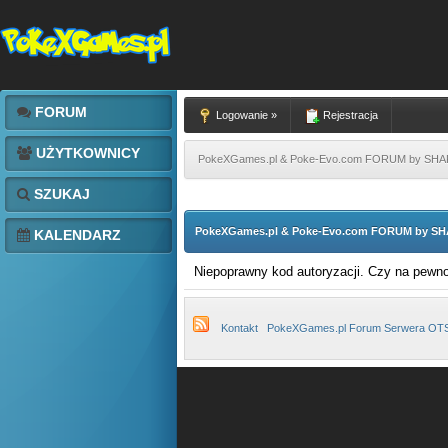
FORUM
Logowanie »
Rejestracja
UŻYTKOWNICY
PokeXGames.pl & Poke-Evo.com FORUM by SH
SZUKAJ
PokeXGames.pl & Poke-Evo.com FORUM by S
KALENDARZ
Niepoprawny kod autoryzacji. Czy na pewn
Kontakt
PokeXGames.pl Forum Serwera OT