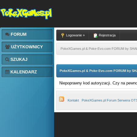
FORUM
Logowanie »
Rejestracja
UŻYTKOWNICY
PokeXGames.pl & Poke-Evo.com FORUM by SH
SZUKAJ
PokeXGames.pl & Poke-Evo.com FORUM by S
KALENDARZ
Niepoprawny kod autoryzacji. Czy na pewn
Kontakt
PokeXGames.pl Forum Serwera OT