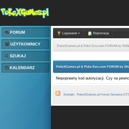
FORUM
Logowanie »
Rejestracja
UŻYTKOWNICY
PokeXGames.pl & Poke-Evo.com FORUM by SH
SZUKAJ
PokeXGames.pl & Poke-Evo.com FORUM by S
KALENDARZ
Niepoprawny kod autoryzacji. Czy na pewn
Kontakt
PokeXGames.pl Forum Serwera OT