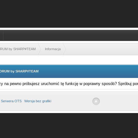
FORUM by SHARP#TEAM
Informacja
 FORUM by SHARP#TEAM
zy na pewno próbujesz uruchomić tę funkcję w poprawny sposób? Spróbuj po
 Serwera OTS
Wersja bez grafiki