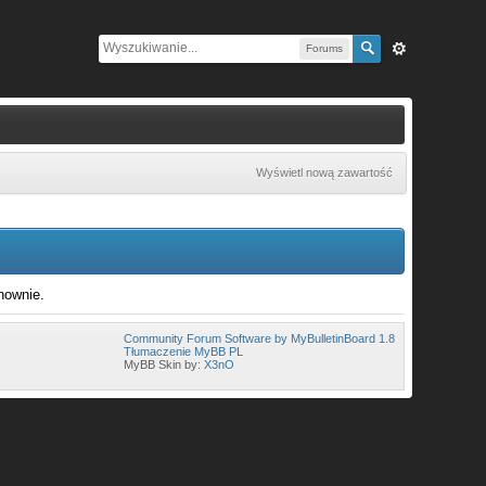
Forums
Wyświetl nową zawartość
nownie.
Community Forum Software by MyBulletinBoard 1.8
Tłumaczenie MyBB PL
MyBB Skin by:
X3nO