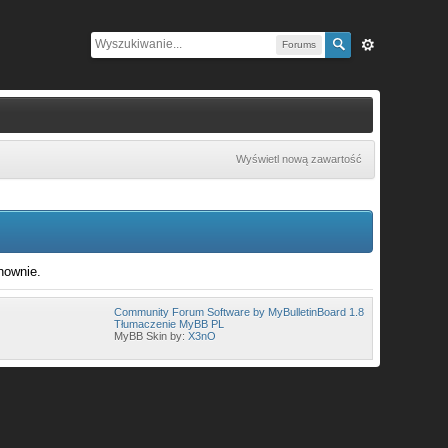
Forums
Wyświetl nową zawartość
nownie.
Community Forum Software by MyBulletinBoard 1.8
Tłumaczenie MyBB PL
MyBB Skin by:
X3nO