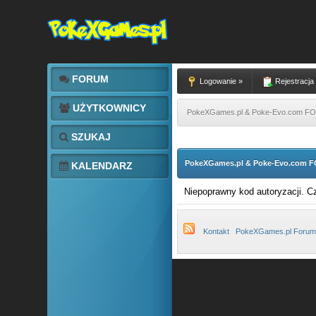
FORUM
Logowanie »
Rejestracja
UŻYTKOWNICY
PokeXGames.pl & Poke-Evo.com 
SZUKAJ
PokeXGames.pl & Poke-Evo.com
KALENDARZ
Niepoprawny kod autoryzacji. C
Kontakt
PokeXGames.pl Forum