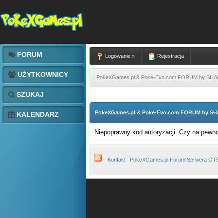
FORUM
Logowanie »
Rejestracja
UŻYTKOWNICY
PokeXGames.pl & Poke-Evo.com FORUM by SH
SZUKAJ
PokeXGames.pl & Poke-Evo.com FORUM by S
KALENDARZ
Niepoprawny kod autoryzacji. Czy na pewn
Kontakt
PokeXGames.pl Forum Serwera OT