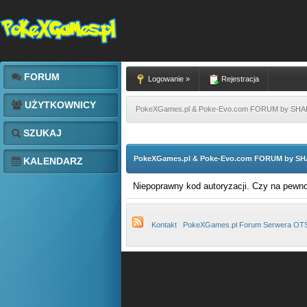
FORUM
Logowanie »
Rejestracja
UŻYTKOWNICY
PokeXGames.pl & Poke-Evo.com FORUM by SH
SZUKAJ
PokeXGames.pl & Poke-Evo.com FORUM by S
KALENDARZ
Niepoprawny kod autoryzacji. Czy na pewn
Kontakt
PokeXGames.pl Forum Serwera OT