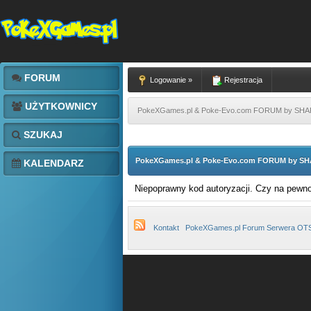
FORUM
Logowanie »
Rejestracja
UŻYTKOWNICY
PokeXGames.pl & Poke-Evo.com FORUM by SH
SZUKAJ
PokeXGames.pl & Poke-Evo.com FORUM by S
KALENDARZ
Niepoprawny kod autoryzacji. Czy na pewn
Kontakt
PokeXGames.pl Forum Serwera OT