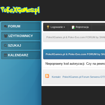
FORUM
Logowanie »
Rejestracja
UŻYTKOWNICY
PokeXGames.pl & Poke-Evo.com FORUM by SH
SZUKAJ
PokeXGames.pl & Poke-Evo.com FORUM by S
KALENDARZ
Niepoprawny kod autoryzacji. Czy na pewn
Kontakt
PokeXGames.pl Forum Serwera OT