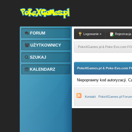
FORUM
Logowanie »
Rejestracja
UŻYTKOWNICY
PokeXGames.pl & Poke-Evo.com 
SZUKAJ
PokeXGames.pl & Poke-Evo.com
KALENDARZ
Niepoprawny kod autoryzacji. C
Kontakt
PokeXGames.pl Forum