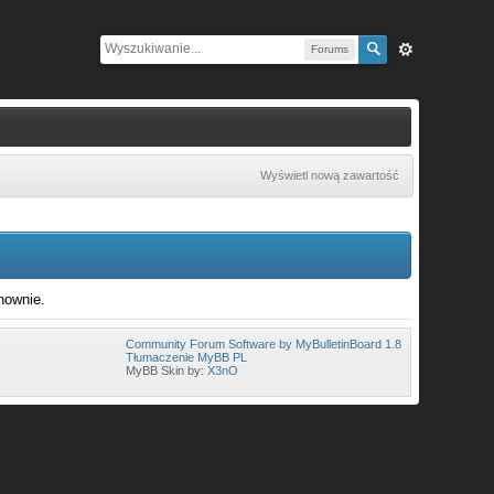
Forums
Wyświetl nową zawartość
nownie.
Community Forum Software by MyBulletinBoard 1.8
Tłumaczenie MyBB PL
MyBB Skin by:
X3nO