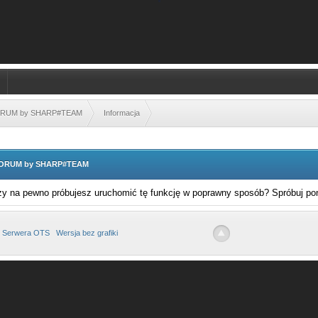
FORUM by SHARP#TEAM
Informacja
 FORUM by SHARP#TEAM
zy na pewno próbujesz uruchomić tę funkcję w poprawny sposób? Spróbuj po
 Serwera OTS
Wersja bez grafiki