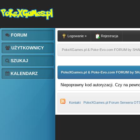
FORUM
Logowanie »
Rejestracja
UŻYTKOWNICY
PokeXGames.pl & Poke-Evo.com FORUM by SH
SZUKAJ
PokeXGames.pl & Poke-Evo.com FORUM by S
KALENDARZ
Niepoprawny kod autoryzacji. Czy na pewn
Kontakt
PokeXGames.pl Forum Serwera OT