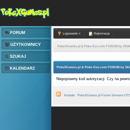
FORUM
Logowanie »
Rejestracja
UŻYTKOWNICY
PokeXGames.pl & Poke-Evo.com FORUM by SH
SZUKAJ
PokeXGames.pl & Poke-Evo.com FORUM by S
KALENDARZ
Niepoprawny kod autoryzacji. Czy na pewn
Kontakt
PokeXGames.pl Forum Serwera OT