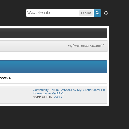
Forums
Wyświetl nową zawartość
nownie.
Community Forum Software by MyBulletinBoard 1.8
Tłumaczenie MyBB PL
MyBB Skin by:
X3nO