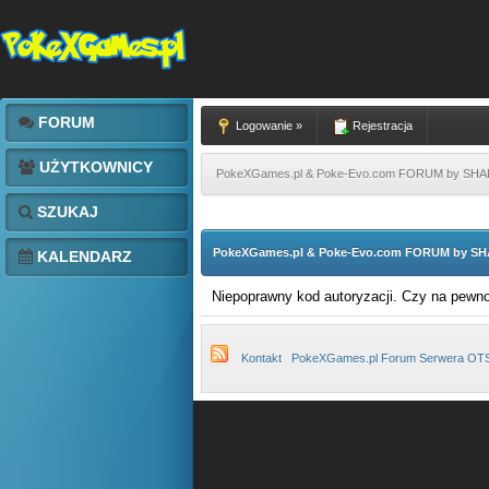
FORUM
Logowanie »
Rejestracja
UŻYTKOWNICY
PokeXGames.pl & Poke-Evo.com FORUM by SH
SZUKAJ
PokeXGames.pl & Poke-Evo.com FORUM by S
KALENDARZ
Niepoprawny kod autoryzacji. Czy na pewn
Kontakt
PokeXGames.pl Forum Serwera OT