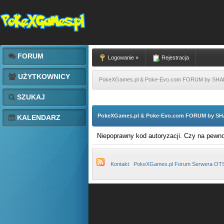
FORUM
Logowanie »
Rejestracja
UŻYTKOWNICY
PokeXGames.pl & Poke-Evo.com FORUM by SH
SZUKAJ
PokeXGames.pl & Poke-Evo.com FORUM by S
KALENDARZ
Niepoprawny kod autoryzacji. Czy na pewn
Kontakt
PokeXGames.pl Forum Serwera OT