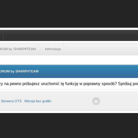
FORUM by SHARP#TEAM
Informacja
 FORUM by SHARP#TEAM
zy na pewno próbujesz uruchomić tę funkcję w poprawny sposób? Spróbuj po
 Serwera OTS
Wersja bez grafiki