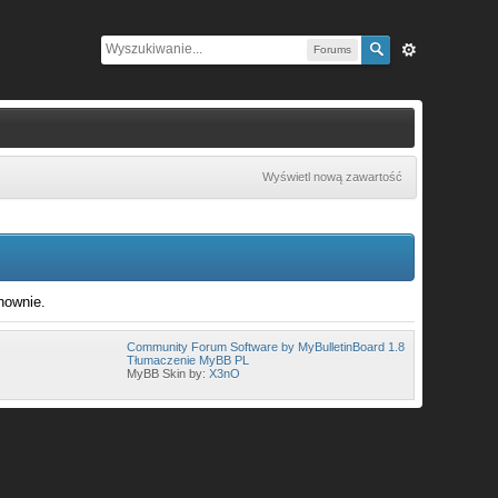
Forums
Wyświetl nową zawartość
nownie.
Community Forum Software by MyBulletinBoard 1.8
Tłumaczenie MyBB PL
MyBB Skin by:
X3nO