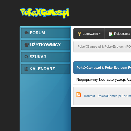
FORUM
Logowanie »
Rejestracja
UŻYTKOWNICY
PokeXGames.pl & Poke-Evo.com 
SZUKAJ
PokeXGames.pl & Poke-Evo.com
KALENDARZ
Niepoprawny kod autoryzacji. C
Kontakt
PokeXGames.pl Forum