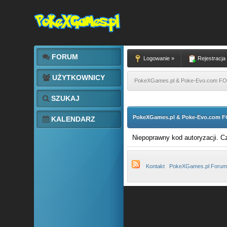
FORUM
Logowanie »
Rejestracja
UŻYTKOWNICY
PokeXGames.pl & Poke-Evo.com 
SZUKAJ
PokeXGames.pl & Poke-Evo.com
KALENDARZ
Niepoprawny kod autoryzacji. C
Kontakt
PokeXGames.pl Forum