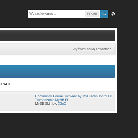
Forums
Wyświetl nową zawartość
nownie.
Community Forum Software by MyBulletinBoard 1.8
Tłumaczenie MyBB PL
MyBB Skin by:
X3nO