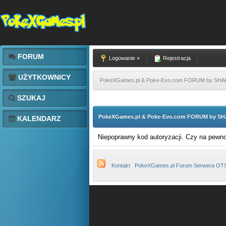
FORUM
Logowanie »
Rejestracja
UŻYTKOWNICY
PokeXGames.pl & Poke-Evo.com FORUM by SH
SZUKAJ
PokeXGames.pl & Poke-Evo.com FORUM by S
KALENDARZ
Niepoprawny kod autoryzacji. Czy na pewn
Kontakt
PokeXGames.pl Forum Serwera OT