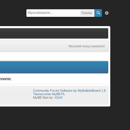
Forums
Wyświetl nową zawartość
nownie.
Community Forum Software by MyBulletinBoard 1.8
Tłumaczenie MyBB PL
MyBB Skin by:
X3nO