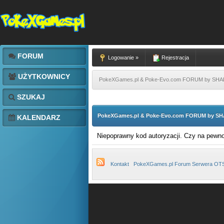
FORUM
Logowanie »
Rejestracja
UŻYTKOWNICY
PokeXGames.pl & Poke-Evo.com FORUM by SH
SZUKAJ
PokeXGames.pl & Poke-Evo.com FORUM by S
KALENDARZ
Niepoprawny kod autoryzacji. Czy na pewn
Kontakt
PokeXGames.pl Forum Serwera OT