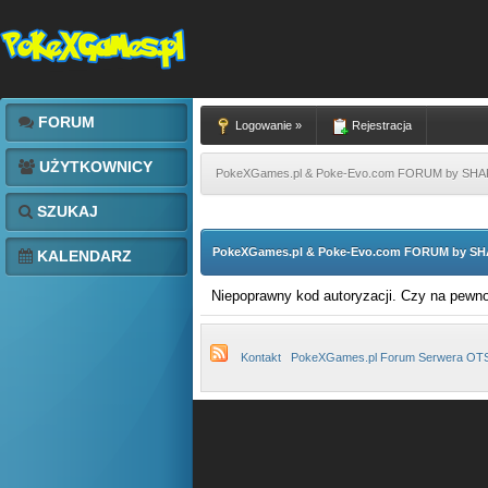
FORUM
Logowanie »
Rejestracja
UŻYTKOWNICY
PokeXGames.pl & Poke-Evo.com FORUM by SH
SZUKAJ
PokeXGames.pl & Poke-Evo.com FORUM by S
KALENDARZ
Niepoprawny kod autoryzacji. Czy na pewn
Kontakt
PokeXGames.pl Forum Serwera OT