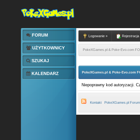
FORUM
Logowanie »
Rejestracja
UŻYTKOWNICY
PokeXGames.pl & Poke-Evo.com 
SZUKAJ
PokeXGames.pl & Poke-Evo.com
KALENDARZ
Niepoprawny kod autoryzacji. C
Kontakt
PokeXGames.pl Forum