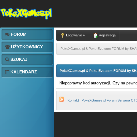
FORUM
Logowanie »
Rejestracja
UŻYTKOWNICY
PokeXGames.pl & Poke-Evo.com FORUM by SH
SZUKAJ
PokeXGames.pl & Poke-Evo.com FORUM by S
KALENDARZ
Niepoprawny kod autoryzacji. Czy na pewn
Kontakt
PokeXGames.pl Forum Serwera OT