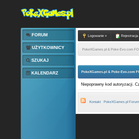
FORUM
Logowanie »
Rejestracja
UŻYTKOWNICY
PokeXGames.pl & Poke-Evo.com 
SZUKAJ
PokeXGames.pl & Poke-Evo.com
KALENDARZ
Niepoprawny kod autoryzacji. C
Kontakt
PokeXGames.pl Forum