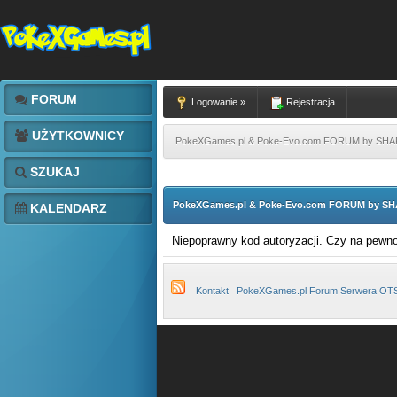
FORUM
Logowanie »
Rejestracja
UŻYTKOWNICY
PokeXGames.pl & Poke-Evo.com FORUM by SH
SZUKAJ
PokeXGames.pl & Poke-Evo.com FORUM by S
KALENDARZ
Niepoprawny kod autoryzacji. Czy na pewn
Kontakt
PokeXGames.pl Forum Serwera OT