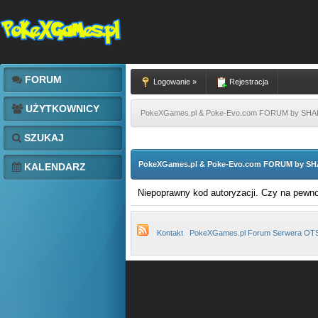
FORUM
Logowanie »
Rejestracja
UŻYTKOWNICY
PokeXGames.pl & Poke-Evo.com FORUM by SH
SZUKAJ
PokeXGames.pl & Poke-Evo.com FORUM by S
KALENDARZ
Niepoprawny kod autoryzacji. Czy na pewn
Kontakt
PokeXGames.pl Forum Serwera OT