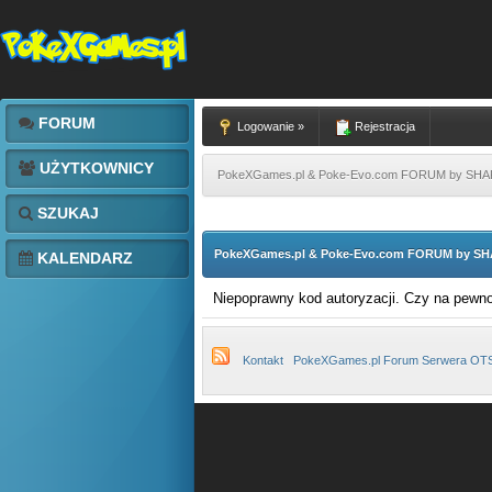
FORUM
Logowanie »
Rejestracja
UŻYTKOWNICY
PokeXGames.pl & Poke-Evo.com FORUM by SH
SZUKAJ
PokeXGames.pl & Poke-Evo.com FORUM by S
KALENDARZ
Niepoprawny kod autoryzacji. Czy na pewn
Kontakt
PokeXGames.pl Forum Serwera OT