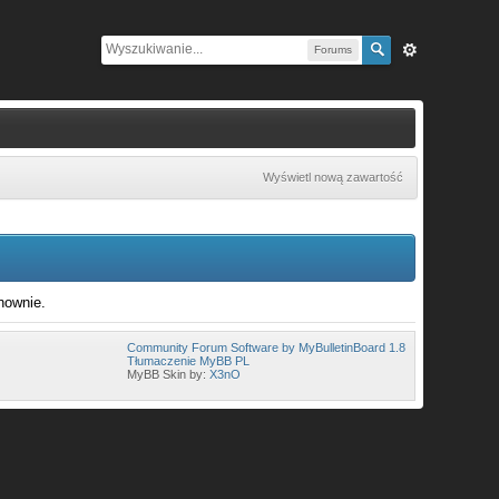
Forums
Wyświetl nową zawartość
nownie.
Community Forum Software by MyBulletinBoard 1.8
Tłumaczenie MyBB PL
MyBB Skin by:
X3nO