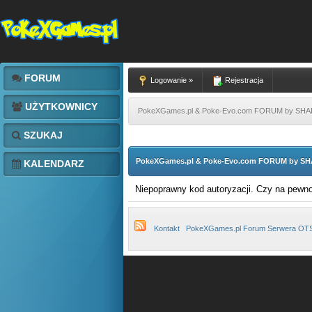
FORUM
Logowanie »
Rejestracja
UŻYTKOWNICY
PokeXGames.pl & Poke-Evo.com FORUM by SH
SZUKAJ
PokeXGames.pl & Poke-Evo.com FORUM by S
KALENDARZ
Niepoprawny kod autoryzacji. Czy na pewn
Kontakt
PokeXGames.pl Forum Serwera OT